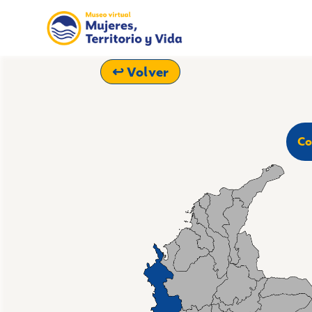
Acerca del museo
↩ Volver
Departamentos
Equipo
Co
Suscríbete