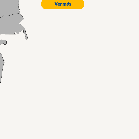
51,7% eran mujeres y el 48,3% hombres
Ver más
poblacional, se puede evidenciar que 
tiene entre los 0-14 años, siendo 10%
nacional.