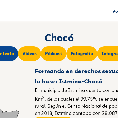
Ac
Chocó
ntexto
Videos
Pódcast
Fotografía
Infogra
Formando en derechos sexua
la base: Istmina-Chocó
El municipio de Istmina cuenta con un
2
Km
, de los cuales el 99,75% se enc
rural. Según el Censo Nacional de pob
en 2018, Istmina contaba con 28.087 h